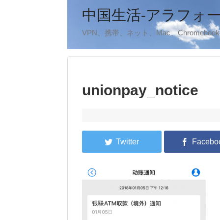
中国生活-アラフォ
VPN、携帯、ネット、Mac、Chromeb
unionpay_notice