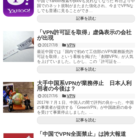
中国でYahoo!検索やpixivも見れなくなった 昨日より中
国でのネット規制がまたまた強化され、今までVPNな
しでも普通に見ることができ...
記事を読む
「VPN許可証を取得」虚偽表示の会社
が出現
2017/7/8
VPN
最近中国では「国内で初めて工信部のVPN業務販売許
可証を取得」という看板を掲げた「創聯VPN」が人気
を上げていました。しかし、この「許可証を...
記事を読む
大手中国系VPNが業務停止 日本人利
用者の今後は？
2017/7/6
VPN
2017年７月１日、中国人の間で評判の良かった、中国
の事業者が提供する「GreenVPN」が中国政府の命令
を受けて事業停止しました。...
記事を読む
「中国でVPN全面禁止」は誇大報道