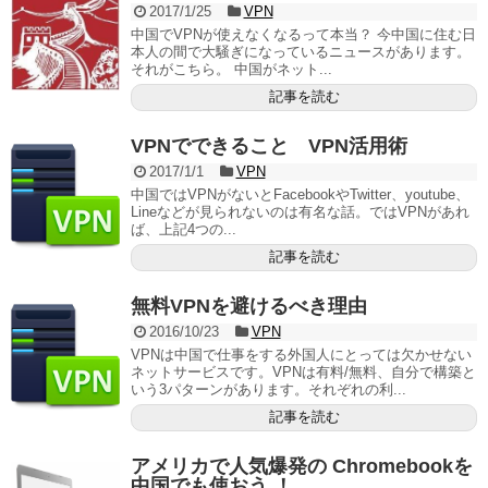
2017/1/25
VPN
中国でVPNが使えなくなるって本当？ 今中国に住む日
本人の間で大騒ぎになっているニュースがあります。
それがこちら。 中国がネット...
記事を読む
VPNでできること VPN活用術
2017/1/1
VPN
中国ではVPNがないとFacebookやTwitter、youtube、
Lineなどが見られないのは有名な話。ではVPNがあれ
ば、上記4つの...
記事を読む
無料VPNを避けるべき理由
2016/10/23
VPN
VPNは中国で仕事をする外国人にとっては欠かせない
ネットサービスです。VPNは有料/無料、自分で構築と
いう3パターンがあります。それぞれの利...
記事を読む
アメリカで人気爆発の Chromebookを
中国でも使おう ！