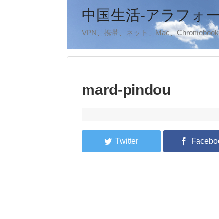
中国生活-アラフォ
VPN、携帯、ネット、Mac、Chromeb
mard-pindou