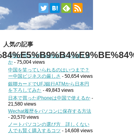
人気の記事
84%E5%B9%B4%E9%BE%84
中国で買ったiPhoneは日本でも使える
か
- 75,004 views
中国を笑っていられるのはいつまで？
ー中国ビジネスの厳しさ
- 50,654 views
銀聯カードでUFJ銀行ATMから日本円
を下ろしてみた
- 49,843 views
日本で買ったiPhoneは中国で使えるか
-
21,580 views
Wechat履歴をパソコンに保存する方法
- 20,570 views
ノートパソコンの選び方 詳しくない
人でも賢く購入するコツ
- 14,608 views