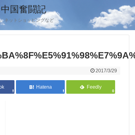
ー中国奮闘記
ook、ネットショッピングなど
BA%8F%E5%91%98%E7%9A%
2017/3/29
0