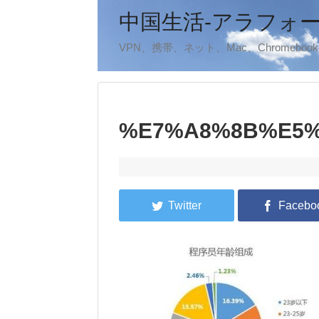
中国生活-アラフォ
VPN、携帯、ネット、Mac、Chromeb
%E7%A8%8B%E5%