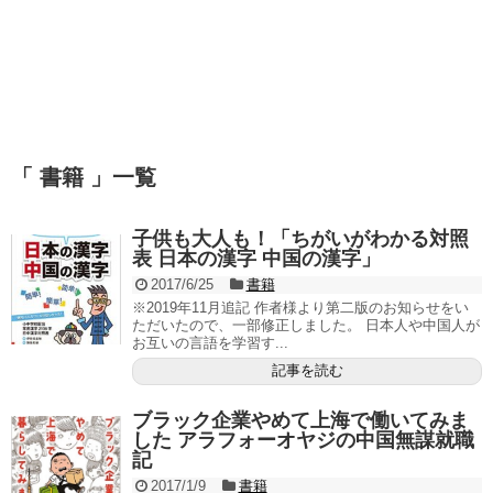
「 書籍 」一覧
子供も大人も！「ちがいがわかる対照
表 日本の漢字 中国の漢字」
2017/6/25
書籍
※2019年11月追記 作者様より第二版のお知らせをい
ただいたので、一部修正しました。 日本人や中国人が
お互いの言語を学習す...
記事を読む
ブラック企業やめて上海で働いてみま
した アラフォーオヤジの中国無謀就職
記
2017/1/9
書籍