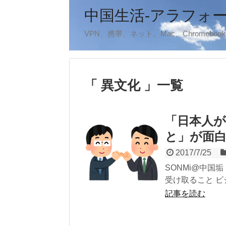
中国生活-アラフォ
VPN、携帯、ネット、Mac、Chromeb
「 異文化 」一覧
「日本人
と」が面
2017/7/25
SONMi@中国垢
受け取ること ビ
記事を読む