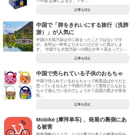
―中国 記事によると、アサ...
記事を読む
中国で「肺をきれいにする旅行（洗肺
游）」が人気に
中国の大気汚染は今に始まったことではないです
が、去年は一昨年よりさらにひどかった気がしま
す。 中国でも大気汚染への関心が年々高まってい...
記事を読む
中国で売られている子供のおもちゃ
中国で売られているおもちゃって粗悪品ばかりだと
思っていませんか？中国の子供って普段どんなおも
ちゃで遊んでいるのでしょうか？品質の悪さや安全
性...
記事を読む
Mobike (摩拜单车) 、発展の裏側にあ
る被害
順風満帆のようで、じつは裏では多くの被害や悩み