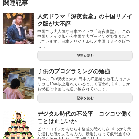
関連記事
人気ドラマ「深夜食堂」の中国リメイ
ク版が大不評
中国でも大人気な日本のドラマ「深夜食堂」。この
中国リメイク版が今中国で大ブーイングを巻き起こ
しています。日本オリジナル版と中国リメイク版で
は...
記事を読む
子供のプログラミングの勉強
日本のITの現状と未来 日本のIT産業や技術力はアメ
リカに10年以上遅れているとよく言われます。しか
も現在は中国にも追い越されています。 ...
記事を読む
デジタル時代の不公平 コツコツ働く
ことは正しいか
ビットコインがもたらす格差の恐ろしさ すっかり乗
り遅れた感があるものの、最近になって仮想通貨の
勉強を始めました。2017年の11月...