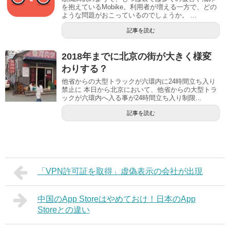
を抱えているMobike。利用者が増える一方で、どの
ような問題がおこっているのでしょうか。 ...
記事を読む
2018年までに北京の街が大きく様変
わりする？
他省からの大型トラックが六環内に24時間立ち入り
禁止に 本日から北京において、他省からの大型トラ
ックが六環内へ入る事が24時間立ち入り制限...
記事を読む
「VPN許可証を取得」虚偽表示の会社が出現
中国のApp Storeはやめておけ！日本のApp
Storeとの違い