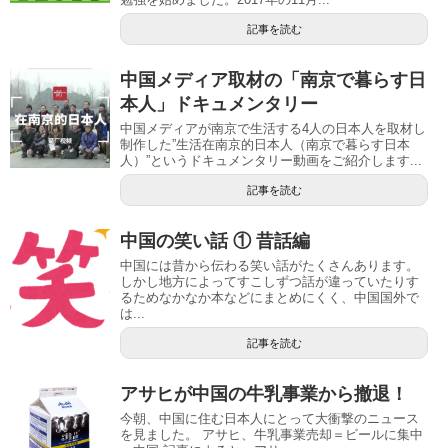
記事を読む
中国メディア取材の「南京で暮らす日
本人」ドキュメンタリー
中国メディアが南京で生活する4人の日本人を取材し
制作した”生活在南京的日本人（南京で暮らす日本
人）”というドキュメンタリー動画をご紹介します...
記事を読む
中国の笑い話 ① 昔話編
中国には昔から伝わる笑い話がたくさんあります。
しかし地方によってすこしずつ話が違っていたりす
るためなかなか本などにまとめにくく、中国国外で
は...
記事を読む
アサヒが中国の牛乳事業から撤退！
今朝、中国に住む日本人にとって大衝撃のニュース
を見ました。 アサヒ、牛乳事業売却＝ビールに集中