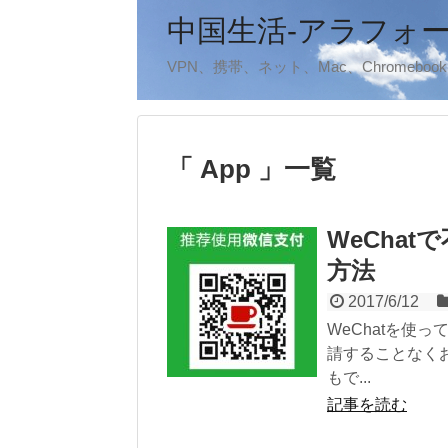
中国生活-アラフォ
VPN、携帯、ネット、Mac、Chromeb
「 App 」一覧
WeCha
方法
2017/6/12
WeChatを使
請することなく
もで...
記事を読む