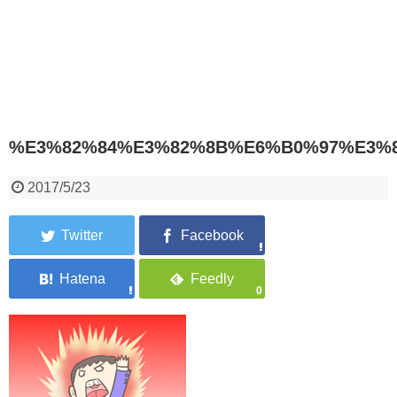
%E3%82%84%E3%82%8B%E6%B0%97%E3%
2017/5/23
0