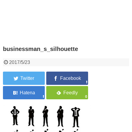
businessman_s_silhouette
2017/5/23
0