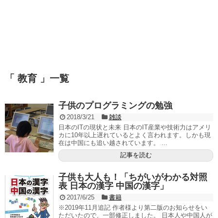
「 教育 」一覧
子供のプログラミングの勉強
2018/3/21
雑談
日本のITの現状と未来 日本のIT産業や技術力はアメリ
カに10年以上遅れているとよく言われます。しかも現
在は中国にも追い越されています。 ...
記事を読む
子供も大人も！「ちがいがわかる対照
表 日本の漢字 中国の漢字」
2017/6/25
書籍
※2019年11月追記 作者様より第二版のお知らせをい
ただいたので、一部修正しました。 日本人や中国人が