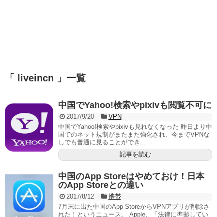
「 liveincn 」一覧
中国でYahoo!検索やpixivも閲覧不可に
2017/9/20
VPN
中国でYahoo!検索やpixivも見れなくなった 昨日より中
国でのネット規制がまたまた強化され、今までVPNな
しでも普通に見ることができ...
記事を読む
中国のApp Storeはやめておけ！日本
のApp Storeとの違い
2017/8/12
携帯
7月末に出た中国のApp StoreからVPNアプリが削除さ
れた！というニュース。 Apple、「法律に準拠してい