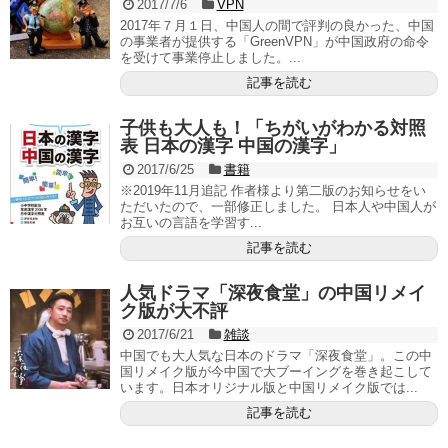
2017/7/6
VPN
2017年７月１日、中国人の間で評判の良かった、中国
の事業者が提供する「GreenVPN」が中国政府の命令
を受けて事業停止しました。...
記事を読む
子供も大人も！「ちがいがわかる対照
表 日本の漢字 中国の漢字」
2017/6/25
書籍
※2019年11月追記 作者様より第二版のお知らせをい
ただいたので、一部修正しました。 日本人や中国人が
お互いの言語を学習す...
記事を読む
人気ドラマ「深夜食堂」の中国リメイ
ク版が大不評
2017/6/21
雑談
中国でも大人気な日本のドラマ「深夜食堂」。この中
国リメイク版が今中国で大ブーイングを巻き起こして
います。日本オリジナル版と中国リメイク版では...
記事を読む