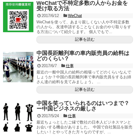
WeChatで不特定多数の人からお金を
受け取る方法
2017/6/12
WeChat
WeChatを使って、あまり親しくない人や不特定多数
の人から、友達申請することなくお金のやり取りをす
る方法について紹介します。 個人でもで...
記事を読む
中国長距離列車の車内販売員の給料は
どのくらい？
2017/6/7
仕事
最近の一般中国人の給料の相場ってどのくらいなんで
しょうか？中国の長距離列車で車内販売員をするお姉
さん達の給料を見てみましょう。 ...
記事を読む
中国を笑っていられるのはいつまで？
ー中国ビジネスの厳しさ
2017/5/24
仕事
最近ちょっとしたご縁で数社の日本人ビジネスマンと
お会いする機会がありました。 中国で自社製品を販売
したい！とやってきた方々なのですが、...