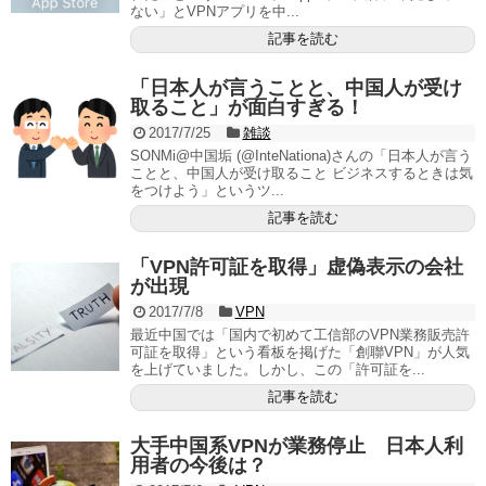
ない」とVPNアプリを中...
記事を読む
「日本人が言うことと、中国人が受け
取ること」が面白すぎる！
2017/7/25
雑談
SONMi@中国垢 (@InteNationa)さんの「日本人が言う
ことと、中国人が受け取ること ビジネスするときは気
をつけよう」というツ...
記事を読む
「VPN許可証を取得」虚偽表示の会社
が出現
2017/7/8
VPN
最近中国では「国内で初めて工信部のVPN業務販売許
可証を取得」という看板を掲げた「創聯VPN」が人気
を上げていました。しかし、この「許可証を...
記事を読む
大手中国系VPNが業務停止 日本人利
用者の今後は？