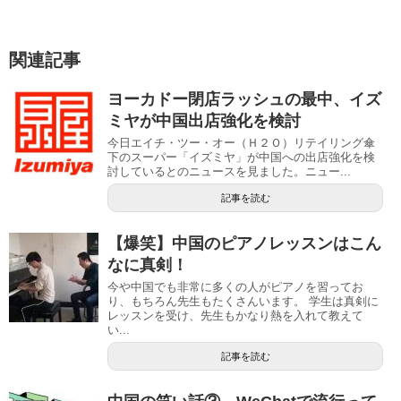
関連記事
ヨーカドー閉店ラッシュの最中、イズ
ミヤが中国出店強化を検討
今日エイチ・ツー・オー（Ｈ２Ｏ）リテイリング傘
下のスーパー「イズミヤ」が中国への出店強化を検
討しているとのニュースを見ました。ニュー...
記事を読む
【爆笑】中国のピアノレッスンはこん
なに真剣！
今や中国でも非常に多くの人がピアノを習ってお
り、もちろん先生もたくさんいます。 学生は真剣に
レッスンを受け、先生もかなり熱を入れて教えて
い...
記事を読む