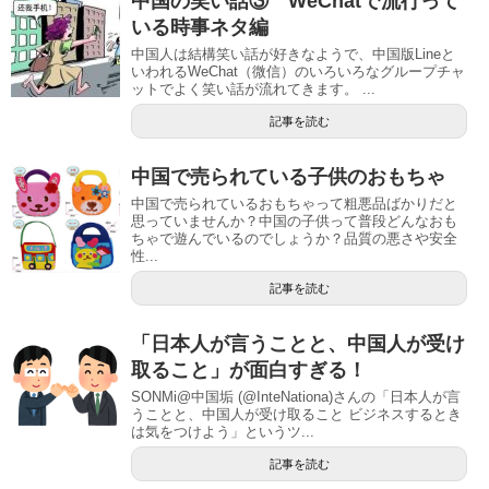
中国の笑い話③ WeChatで流行って
いる時事ネタ編
中国人は結構笑い話が好きなようで、中国版Lineと
いわれるWeChat（微信）のいろいろなグループチャ
ットでよく笑い話が流れてきます。 ...
記事を読む
中国で売られている子供のおもちゃ
中国で売られているおもちゃって粗悪品ばかりだと
思っていませんか？中国の子供って普段どんなおも
ちゃで遊んでいるのでしょうか？品質の悪さや安全
性...
記事を読む
「日本人が言うことと、中国人が受け
取ること」が面白すぎる！
SONMi@中国垢 (@InteNationa)さんの「日本人が言
うことと、中国人が受け取ること ビジネスするとき
は気をつけよう」というツ...
記事を読む