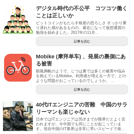
デジタル時代の不公平 コツコツ働く
ことは正しいか
ビットコインがもたらす格差の恐ろしさ すっかり乗
り遅れた感があるものの、最近になって仮想通貨の
勉強を始めました。2017年の11月...
記事を読む
Mobike (摩拜单车) 、発展の裏側にあ
る被害
順風満帆のようで、じつは裏では多くの被害や悩み
を抱えているMobike。利用者が増える一方で、どの
ような問題がおこっているのでしょうか。 ...
記事を読む
40代ITエンジニアの苦難 中国のサラ
リーマンも楽じゃない
日本ではITエンジニアは35才までが限界だとよく言
われますが、今中国でも同じことが起こっていま
す。現在中国のIT業界は非常に早いスピードで発...