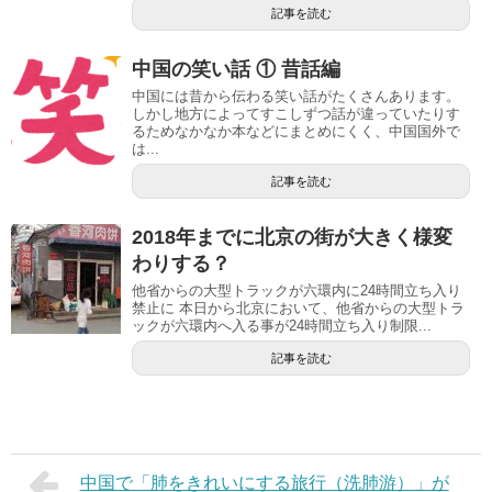
記事を読む
中国の笑い話 ① 昔話編
中国には昔から伝わる笑い話がたくさんあります。
しかし地方によってすこしずつ話が違っていたりす
るためなかなか本などにまとめにくく、中国国外で
は...
記事を読む
2018年までに北京の街が大きく様変
わりする？
他省からの大型トラックが六環内に24時間立ち入り
禁止に 本日から北京において、他省からの大型トラ
ックが六環内へ入る事が24時間立ち入り制限...
記事を読む
中国で「肺をきれいにする旅行（洗肺游）」が