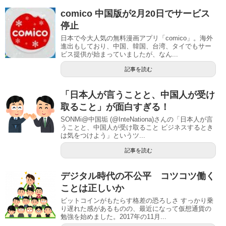
comico 中国版が2月20日でサービス
停止
日本で今大人気の無料漫画アプリ「comico」。海外
進出もしており、中国、韓国、台湾、タイでもサー
ビス提供が始まっていましたが、なん...
記事を読む
「日本人が言うことと、中国人が受け
取ること」が面白すぎる！
SONMi@中国垢 (@InteNationa)さんの「日本人が言
うことと、中国人が受け取ること ビジネスするとき
は気をつけよう」というツ...
記事を読む
デジタル時代の不公平 コツコツ働く
ことは正しいか
ビットコインがもたらす格差の恐ろしさ すっかり乗
り遅れた感があるものの、最近になって仮想通貨の
勉強を始めました。2017年の11月...