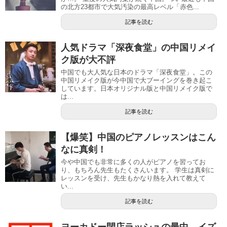
の北方23都市で大気汚染の最高レベル「赤色...
記事を読む
人気ドラマ「深夜食堂」の中国リメイ
ク版が大不評
中国でも大人気な日本のドラマ「深夜食堂」。この
中国リメイク版が今中国で大ブーイングを巻き起こ
しています。日本オリジナル版と中国リメイク版で
は...
記事を読む
【爆笑】中国のピアノレッスンはこん
なに真剣！
今や中国でも非常に多くの人がピアノを習ってお
り、もちろん先生もたくさんいます。 学生は真剣に
レッスンを受け、先生もかなり熱を入れて教えて
い...
記事を読む