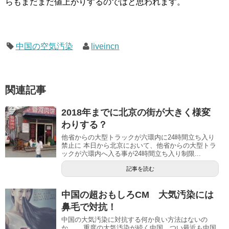
らもまだまだ値上がりするのではと思われます。
中国の空気汚染
liveincn
関連記事
2018年までに北京の街が大きく様変
わりする？
他省からの大型トラックが六環内に24時間立ち入り
禁止に 本日から北京において、他省からの大型トラ
ックが六環内へ入る事が24時間立ち入り制限...
記事を読む
中国の超おもしろCM 大気汚染には
鼻毛で対抗！
中国の大気汚染に対抗する何か良い方法はないの
か…。 重度の大気汚染が続く中国。つい最近も中国