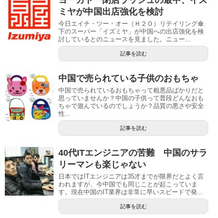
ヨーカドー閉店ラッシュの最中、イズ
ミヤが中国出店強化を検討
今日エイチ・ツー・オー（Ｈ２Ｏ）リテイリング傘
下のスーパー「イズミヤ」が中国への出店強化を検
討しているとのニュースを見ました。ニュー...
記事を読む
中国で売られている子供のおもちゃ
中国で売られているおもちゃって粗悪品ばかりだと
思っていませんか？中国の子供って普段どんなおも
ちゃで遊んでいるのでしょうか？品質の悪さや安全
性...
記事を読む
40代ITエンジニアの苦難 中国のサラ
リーマンも楽じゃない
日本ではITエンジニアは35才までが限界だとよく言
われますが、今中国でも同じことが起こっていま
す。現在中国のIT業界は非常に早いスピードで発...
記事を読む