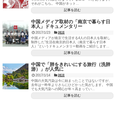
それがこちら。 中国がネット...
記事を読む
中国メディア取材の「南京で暮らす日
本人」ドキュメンタリー
2017/1/23
雑談
中国メディアが南京で生活する4人の日本人を取材し
制作した”生活在南京的日本人（南京で暮らす日本
人）”というドキュメンタリー動画をご紹介します...
記事を読む
中国で「肺をきれいにする旅行（洗肺
游）」が人気に
2017/1/14
雑談
中国の大気汚染は今に始まったことではないですが、
去年は一昨年よりさらにひどかった気がします。 中国
でも大気汚染への関心が年々高まってい...
記事を読む