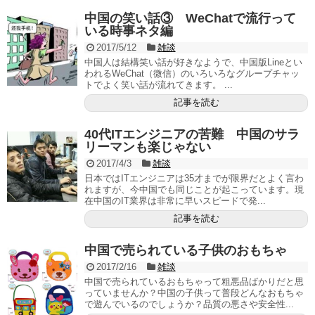
中国の笑い話③ WeChatで流行って
いる時事ネタ編
2017/5/12
雑談
中国人は結構笑い話が好きなようで、中国版Lineとい
われるWeChat（微信）のいろいろなグループチャッ
トでよく笑い話が流れてきます。 ...
記事を読む
40代ITエンジニアの苦難 中国のサラ
リーマンも楽じゃない
2017/4/3
雑談
日本ではITエンジニアは35才までが限界だとよく言わ
れますが、今中国でも同じことが起こっています。現
在中国のIT業界は非常に早いスピードで発...
記事を読む
中国で売られている子供のおもちゃ
2017/2/16
雑談
中国で売られているおもちゃって粗悪品ばかりだと思
っていませんか？中国の子供って普段どんなおもちゃ
で遊んでいるのでしょうか？品質の悪さや安全性...