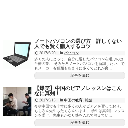
ノートパソコンの選び方 詳しくない
人でも賢く購入するコツ
2017/5/20
パソコン
多くの人にとって、自分に適したパソコンを選ぶのは
至難の業。 そろそろノートパソコンを新調したい、で
もメーカーも種類もあまりに多くてどれが良...
記事を読む
【爆笑】中国のピアノレッスンはこん
なに真剣！
2017/5/15
中国の教育
,
雑談
今や中国でも非常に多くの人がピアノを習っており、
もちろん先生もたくさんいます。 学生は真剣にレッス
ンを受け、先生もかなり熱を入れて教えてい...
記事を読む