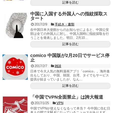
記事を読む
中国に入国する外国人への指紋採取ス
タート
2017/2/9
手続き・書類
在中国日本大使館からのお知らせによると、中国公安
部は全ての外国人に対し、中国入国時に指紋採取を行
うことを発表しました。明日、2月10...
記事を読む
comico 中国版が2月20日でサービス停
止
2017/2/7
雑談
日本で今大人気の無料漫画アプリ「comico」。海外進
出もしており、中国、韓国、台湾、タイでもサービス
提供が始まっていましたが、なん...
記事を読む
「中国でVPN全面禁止」は誇大報道
2017/1/25
VPN
中国でVPNが使えなくなるって本当？ 今中国に住む日
本人の間で大騒ぎになっているニュースがあります。